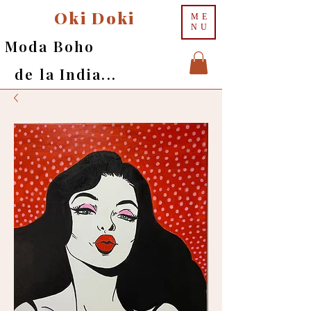
Oki Doki
ME
NU
Moda Boho
de la India...