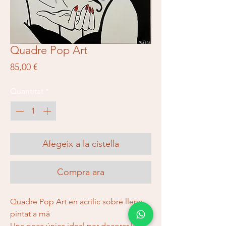
Quadre Pop Art
Price
85,00 €
Quantitat
*
Afegeix a la cistella
Compra ara
Quadre Pop Art en acrílic sobre llenç
pintat a mà
Una peça única ideal per decorar la