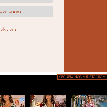
Compra ara
volucions
geu les nostres condicions
ucions aquí
SEGUEIX-NOS A INSTAGRAM