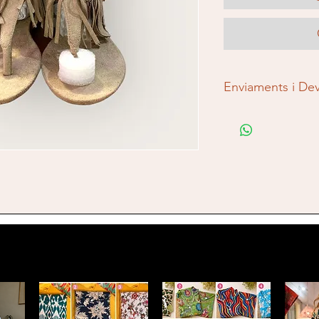
Enviaments i De
Sense compromís, ve
d'enviaments i devol