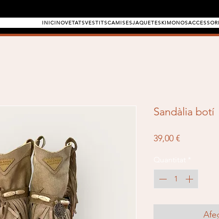
INICI
NOVETATS
VESTITS
CAMISES
JAQUETES
KIMONOS
ACCESSOR
Sandàlia botí
Price
39,00 €
Quantitat
*
Afeg