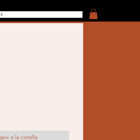
IS
eix a la cistella