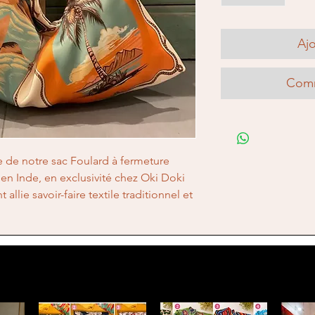
Ajo
Comm
 de notre sac Foulard à fermeture 
 en Inde, en exclusivité chez Oki Doki 
allie savoir-faire textile traditionnel et 
 fermeture éclair sécurisée et son 
ur celles et ceux qui apprécient les 
, capables de sublimer toutes leurs 
2026, nous privilégions la qualité et 
ous proposer des pièces qui se 
ur fonctionnalité. Sublimez votre garde-
u pour fusionner harmonieusement 