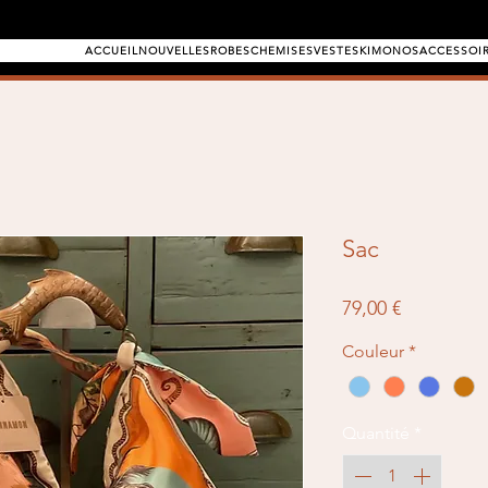
ACCUEIL
NOUVELLES
ROBES
CHEMISES
VESTES
KIMONOS
ACCESSOI
Sac
Prix
79,00 €
Couleur
*
Quantité
*