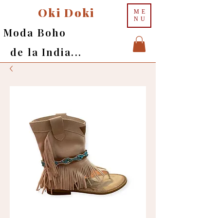
Oki Doki
ME
NU
Moda Boho
de la India...