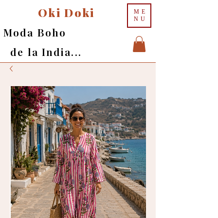
Oki Doki
ME
NU
Moda Boho
de la India...