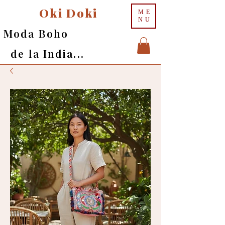
Oki Doki
ME
NU
Moda Boho
de la India...