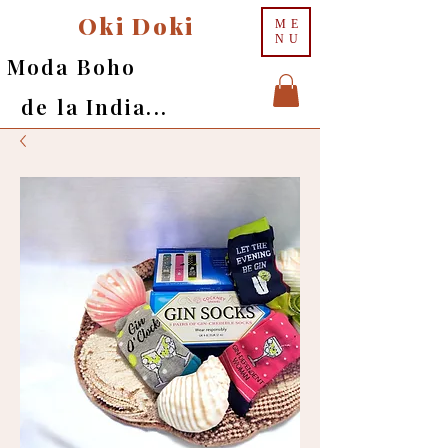
Oki Doki
ME
NU
Moda Boho
de la India...