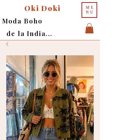
Oki Doki
ME
NU
Moda Boho
de la India...