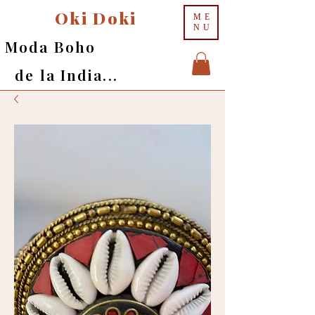
Oki Doki
ME
NU
Moda Boho
de la India...