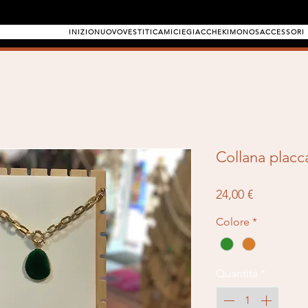
INIZIO
NUOVO
VESTITI
CAMICIE
GIACCHE
KIMONOS
ACCESSORI
Collana placca
Prezzo
24,00 €
Colore
*
Quantità
*