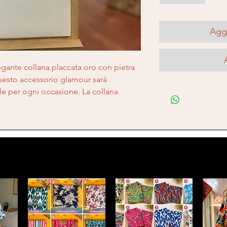
Aggi
legante collana placcata oro con pietra
uesto accessorio glamour sarà
le per ogni occasione. La collana
te e dettagliato che non passerà
er una serata in città o per
collana è il modo perfetto per
qualsiasi outfit. Aggiungi un tocco di
ok con questa abbagliante collana