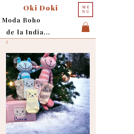
Oki Doki
ME
NU
Moda Boho
de la India...