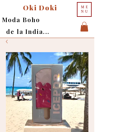
Oki Doki
ME
NU
Moda Boho
de la India...