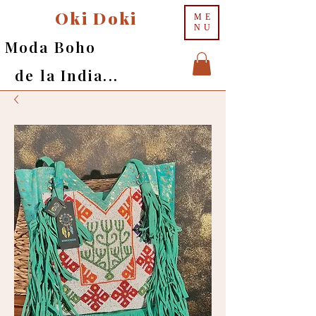
Oki Doki
ME
NU
Moda Boho
de la India...