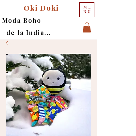
Oki Doki
ME
NU
Moda Boho
de la India...