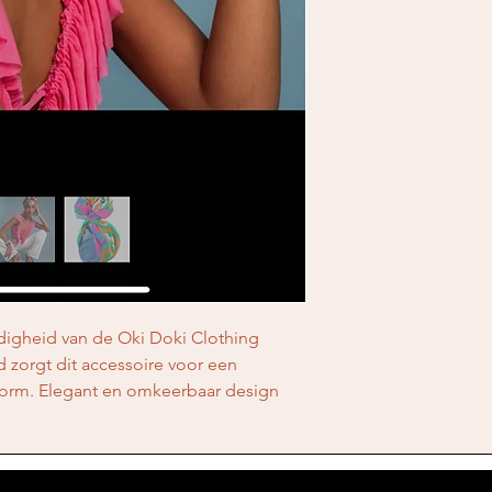
jdigheid van de Oki Doki Clothing 
 zorgt dit accessoire voor een 
orm. Elegant en omkeerbaar design 
oor alle haarstijlen, dankzij het 
rzaamheid en stijl belooft. Verrijk uw 
aarde elegantie.