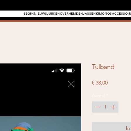
BEGIN
NIEUWS
JURKEN
OVERHEMDEN
JASSEN
KIMONOS
ACCESSOIR
Tulband
Prijs
€ 38,00
Aantal
*
In