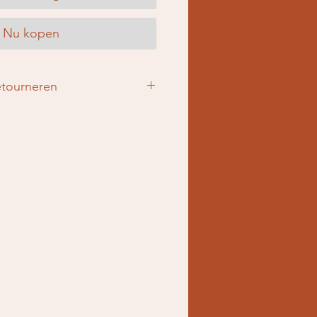
Nu kopen
etourneren
bekijk hier onze verzend- en