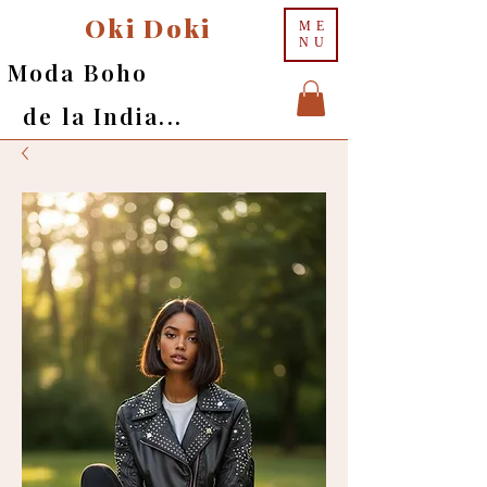
Oki Doki
ME
NU
Moda Boho
de la India...