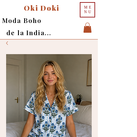
Oki Doki
ME
NU
Moda Boho
de la India...