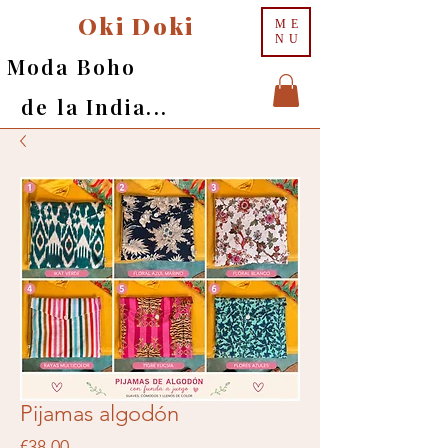
Oki Doki
ME
NU
Moda Boho
de la India...
Pijamas algodón
Price
€38.00