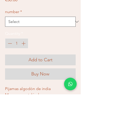
number
*
Quantity
*
Add to Cart
Buy Now
Pijamas algodón de india
Manga y pantalón largos
Talla L