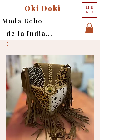
Oki Doki
ME
NU
Moda Boho
de la India...