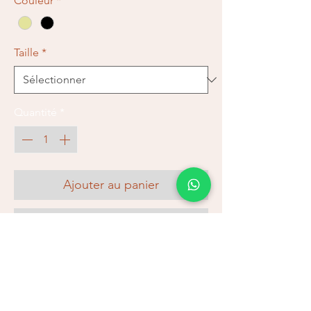
Couleur
*
Taille
*
Quantité
*
Ajouter au panier
Commander et payer
Gilet avec élastine à porter seul. Droit
boutonné