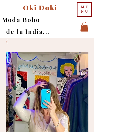
Oki Doki
ME
NU
Moda Boho
de la India...