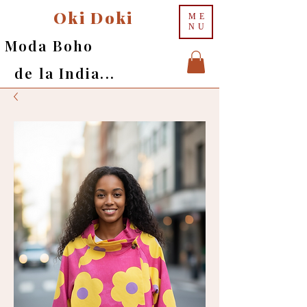
Oki Doki
ME
NU
Moda Boho
de la India...