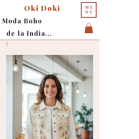
Oki Doki
ME
NU
Moda Boho
de la India...