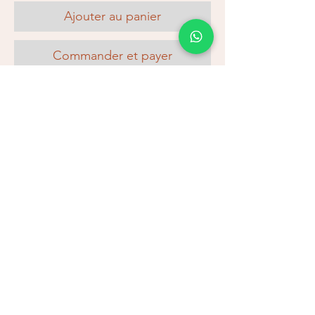
Ajouter au panier
Commander et payer
Découvrez notre superbe veste en jean
blanc, ornée de détails raffinés et de
paillettes. Cette pièce remarquable est
le complément idéal de toute garde-
robe de fashionista. Son denim
classique, associé à une touche
moderne de paillettes, en fait une
pièce polyvalente et élégante. Pour un
look élégant au quotidien ou pour une
Galerias Neptuno 7, Platja d'Aro
soirée, cette veste fera sensation. Sa
⭐
Pagament 100% segur
fabrication de haute qualité et son
🚚
Enviament a Espanya (24–48hrs)
souci du détail en font un
💫
Devolucions fàcils
incontournable pour toute personne
Atencion personalitzada