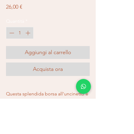
Prezzo
26,00 €
Quantità
*
Aggiungi al carrello
Acquista ora
Questa splendida borsa all'uncinetto è
il complemento perfetto per qualsiasi
outfit. Realizzata con un design
all'uncinetto fatto a mano, questa
borsa è dotata di una tasca interna per
tenere al sicuro i tuoi effetti personali.