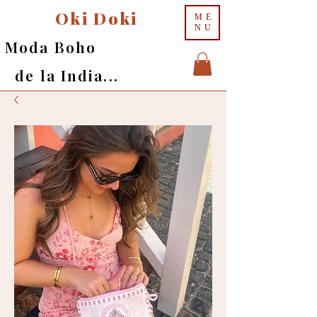
Oki Doki
ME
NU
Moda Boho
de la India...