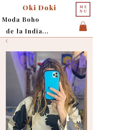
Oki Doki
ME
NU
Moda Boho
de la India...