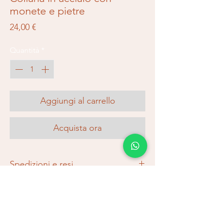
monete e pietre
Prezzo
24,00 €
Quantità
*
Aggiungi al carrello
Acquista ora
Spedizioni e resi
Nessun impegno, consulta qui le nostre
condizioni di spedizione e reso.