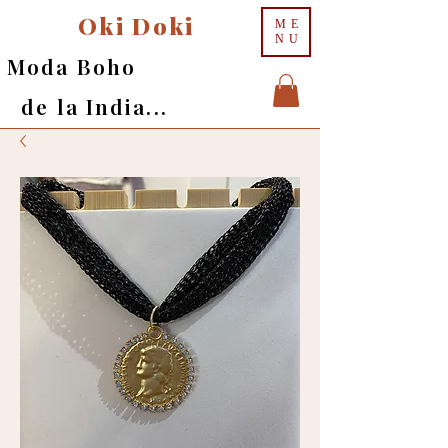
Oki Doki
ME
NU
Moda Boho
de la India...