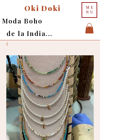
Oki Doki
ME
NU
Moda Boho
de la India...