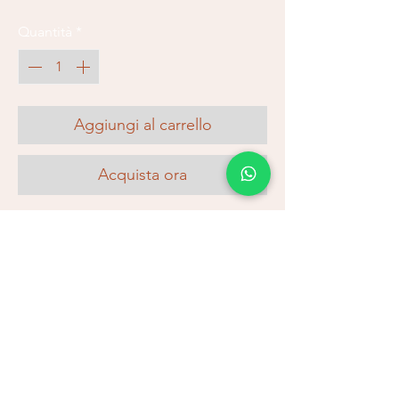
Quantità
*
Aggiungi al carrello
Acquista ora
Galerias Neptuno 7, Platja d'Aro
⭐
Pagament 100% segur
🚚
Enviament a Espanya (24–48hrs)
💫
Devolucions fàcils