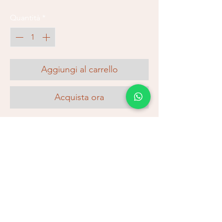
Quantità
*
Aggiungi al carrello
Acquista ora
Galerias Neptuno 7, Platja d'Aro
⭐
Pagament 100% segur
🚚
Enviament a Espanya (24–48hrs)
💫
Devolucions fàcils